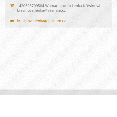
+420608709584 Woman-studio Lenka Křesinová
kresinov
a.lenka@
seznam.c
z
kresinova.lenka@seznam.cz
© 2010 Všechna práva vyhrazena.
Vytvořeno službou
Webnode