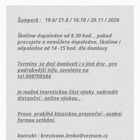
Šumperk
: 19.6/ 21.8 / 16.10 / 20.11 / 2026
Školíme dopoledne od 8.30 hod. , pokud
pracujete a nemůžete dopoledne, školíme i
odpoledne od 14 -15 hod. dle domluvy
Termíny se dají domluvit i v jiné dny , pro
podrobnější info. zavolejte na
tel.608709584
Je možné teoretickou část výuky, nahradit
distanční - online výukou .
Praxe probíhá klasickou prezenční - osobní
formou setkání.
kontakt : kresinova.lenka@seznam.cz