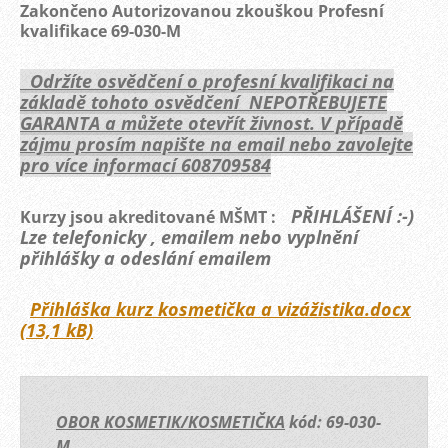
Zakončeno Autorizovanou zkouškou Profesní
kvalifikace 69-030-M
Održíte osvědčení o profesní kvalifikaci na
základě tohoto osvědčení NEPOTŘEBUJETE
GARANTA a můžete otevřít živnost. V případě
zájmu prosím napište na email nebo zavolejte
pro více informací 608709584
PŘIHLÁŠENÍ :-)
Kurzy jsou akreditované MŠMT :
Lze telefonicky , emailem
nebo vyplnění
přihlášky a odeslání emailem
Přihláška kurz kosmetička a vizážistika.docx
(13,1 kB)
OBOR KOSMETIK/KOSMETIČKA
kód: 69-030-
M