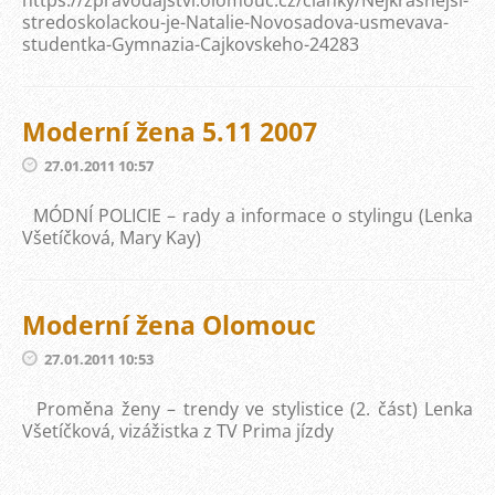
https://zpravodajstvi.olomouc.cz/clanky/Nejkrasnejsi-
stredoskolackou-je-Natalie-Novosadova-usmevava-
studentka-Gymnazia-Cajkovskeho-24283
Moderní žena 5.11 2007
27.01.2011 10:57
MÓDNÍ POLICIE – rady a informace o stylingu (Lenka
Všetíčková, Mary Kay)
Moderní žena Olomouc
27.01.2011 10:53
Proměna ženy – trendy ve stylistice (2. část) Lenka
Všetíčková, vizážistka z TV Prima jízdy