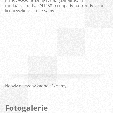
https://www.prozeny.cz/magazin/krasa-a-
moda/krasna-tvar/41258-tri-napady-na-trendy-jarni-
liceni-vyzkousejte-je-samy
Nebyly nalezeny žádné záznamy.
Fotogalerie