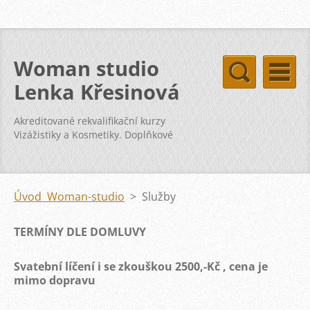
Woman studio
Lenka Křesinová
Akreditované rekvalifikační kurzy
Vizážistiky a Kosmetiky. Doplňkové
kurzy svatba vizáž kosmetika pleť
Úvod Woman-studio
>
Služby
TERMÍNY DLE DOMLUVY
Svatební líčení i se zkouškou 2500,-Kč , cena je
mimo dopravu