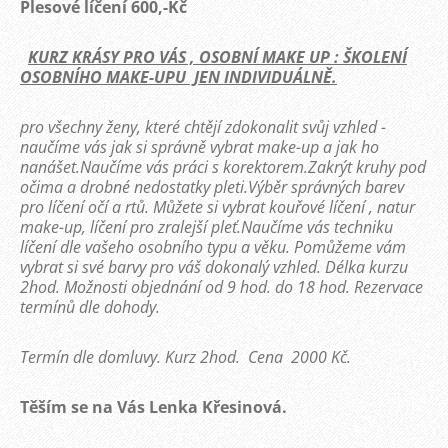
Plesové líčení 600,-Kč
KURZ KRÁSY PRO VÁS , OSOBNÍ MAKE UP : ŠKOLENÍ
OSOBNÍHO MAKE-UPU JEN INDIVIDUÁLNĚ.
pro všechny ženy, které chtějí zdokonalit svůj vzhled -
naučíme vás jak si správně vybrat make-up a jak ho
nanášet.Naučíme vás práci s korektorem.Zakrýt kruhy pod
očima a drobné nedostatky pleti.Výběr správných barev
pro líčení očí a rtů. Můžete si vybrat kouřové líčení , natur
make-up, líčení pro zralejší pleť.Naučíme vás techniku
líčení dle vašeho osobního typu a věku. Pomůžeme vám
vybrat si své barvy pro váš dokonalý vzhled. Délka kurzu
2hod. Možnosti objednání od 9 hod. do 18 hod. Rezervace
termínů dle dohody.
Termín dle domluvy. Kurz 2hod. Cena 2000 Kč.
Těším se na Vás Lenka Křesinová.