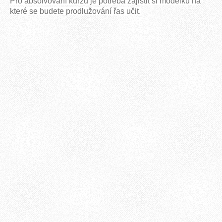
Pro absolvování kurzu je potřeba zajistit si modelku na
které se budete prodlužování řas učit.