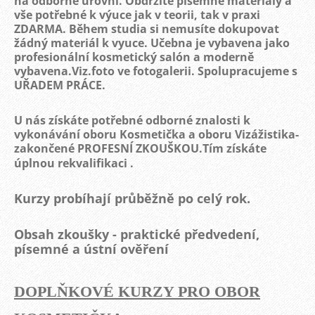
na odborné úrovni. Obdržíte písemné materiály a
vše potřebné k výuce jak v teorii, tak v praxi
ZDARMA. Během studia si nemusíte dokupovat
žádný materiál k vyuce. Učebna je vybavena jako
profesionální kosmetický salón a moderně
vybavena.Viz.foto ve fotogalerii. Spolupracujeme s
UŘADEM PRÁCE.
U nás získáte potřebné odborné znalosti k
vykonávání oboru Kosmetička a oboru Vizážistika-
zakončené PROFESNÍ ZKOUŠKOU.Tím získáte
úplnou rekvalifikaci .
Kurzy probíhají průběžně po celý rok.
Obsah zkoušky - praktické předvedení,
písemné a ústní ověření
DOPLŇKOVÉ KURZY PRO OBOR