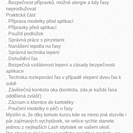
. Bezpečnost přípravků, možné alergie a kdy řasy
neprodlužovat
Praktická část
. Příprava modelky před aplikací
. Přípravky před aplikací
. Použití podložek
. Správná práce s pinzetami
. Nanášení lepidla na řasy
. Správná technika lepení
. Dohuštění řas
. Bezpečná vzdálenost lepení a zásady bezpečnosti
aplikace
. Technika rozlepování řas v případě slepení dvou řas k
sobě
. Závěrečná kontrola oka (kontrola, zda je každá řasa
oddělená zvlášť)
. Záznam o klientce do kartotéky
. Poučení modelky o péči o řasy
Myslím si, že díky tomuto kurzu kde se mimo jiné dozvíte i
pár zajímavých vychytávek, se velice rychle stanete
jednou z nejlepších Lash stylistek ve vašem okolí.