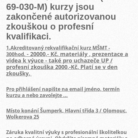
69-030-M) kurzy jsou
zakončené autorizovanou
zkouškou o profesní
kvalifikaci.
1.Akreditovaný rekvalifikační kurz MŠMT -
- 20000,- Kč. materiály , prezentace a
300hod.
videa k výuce - t
aké pro uchazeče UP /
profesní zkouška 2000,-Kč. Platí se v den
zkoušky.
Pro přihlášení napište na email jméno, termín
kurzu a nebo zavolejte ...
Místo konání Šumperk, Hlavní třída 3 / Olomouc,
Wolkerova 25
Záruka kvalitní výuky s profesionální školitelkou