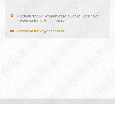
+420608709584 Woman-studio Lenka Křesinová
kresinov
a.lenka@
seznam.c
z
kresinova.lenka@seznam.cz
© 2010 Všechna práva vyhrazena.
Vytvořeno službou
Webnode