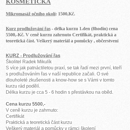
KOSMETIČKA
Mikromasáž očního okolí
: 1500,Kč.
Kurz prodlužování řas
- délka kurzu 1.den (8hodin) cena
5500,-Kč. V ceně kurzu zahrnuto Certifikát, praktická a
teoretická část. Veškerý materiál a pomůcky , občerstvení
KURZ - Prodlužování řas
Školitel Radek Mikulík
S více jak patnáctiletou praxí, se tak řadí mezi první, kteří
s prodlužováním řas v naší republice začali. O své
dlouholeté zkušenosti a know-how se s Vámi v tomto
kurzu rád podělí.
Délka kurzu je cca 5 - 6 hodin s přestávkou na oběd.
Cena kurzu 5500,-
V ceně kurzu je zahrnuto:
Certifikát
Praktická a teoretická část kurzu
Veškerý materiál a pomůcky v rámci školení