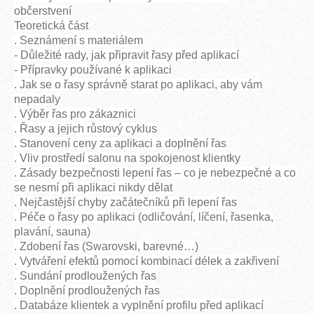
občerstvení
Teoretická část
. Seznámení s materiálem
- Důležité rady, jak připravit řasy před aplikací
- Přípravky používané k aplikaci
. Jak se o řasy správně starat po aplikaci, aby vám
nepadaly
. Výběr řas pro zákaznici
. Řasy a jejich růstový cyklus
. Stanovení ceny za aplikaci a doplnění řas
. Vliv prostředí salonu na spokojenost klientky
. Zásady bezpečnosti lepení řas – co je nebezpečné a co
se nesmí při aplikaci nikdy dělat
. Nejčastější chyby začátečníků při lepení řas
. Péče o řasy po aplikaci (odličování, líčení, řasenka,
plavání, sauna)
. Zdobení řas (Swarovski, barevné…)
. Vytváření efektů pomocí kombinací délek a zakřivení
. Sundání prodloužených řas
. Doplnění prodloužených řas
. Databáze klientek a vyplnění profilu před aplikací