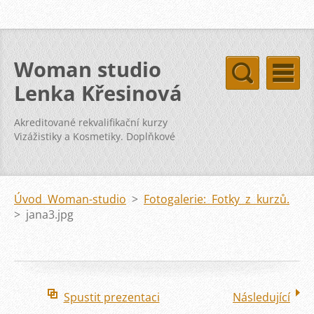
Woman studio
Lenka Křesinová
Akreditované rekvalifikační kurzy
Vizážistiky a Kosmetiky. Doplňkové
kurzy svatba vizáž kosmetika pleť
Úvod Woman-studio
>
Fotogalerie: Fotky z kurzů.
>
jana3.jpg
Spustit prezentaci
Následující