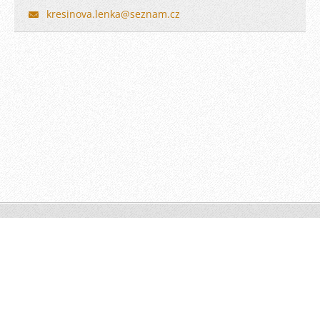
kresinova.lenka@seznam.cz
© 2010 Všechna práva vyhrazena.
Vytvořeno službou
Webnode