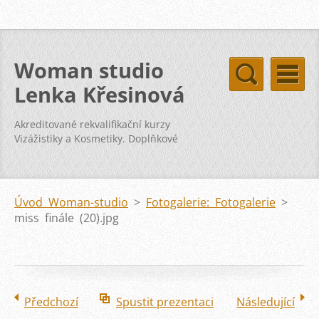
Woman studio
Lenka Křesinová
Akreditované rekvalifikační kurzy
Vizážistiky a Kosmetiky. Doplňkové
kurzy svatba vizáž kosmetika pleť
Úvod Woman-studio
>
Fotogalerie: Fotogalerie
>
miss finále (20).jpg
Předchozí
Spustit prezentaci
Následující