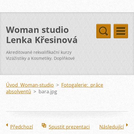
Woman studio
Lenka Křesinová
Akreditované rekvalifikační kurzy
Vizážistiky a Kosmetiky. Doplňkové
kurzy svatba vizáž kosmetika pleť
Úvod Woman-studio
>
Fotogalerie: práce
absolventů
>
bara.jpg
Předchozí
Spustit prezentaci
Následující