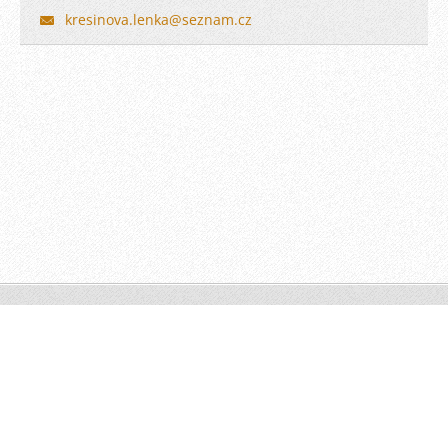
kresinova.lenka@seznam.cz
© 2010 Všechna práva vyhrazena.
Vytvořeno službou
Webnode