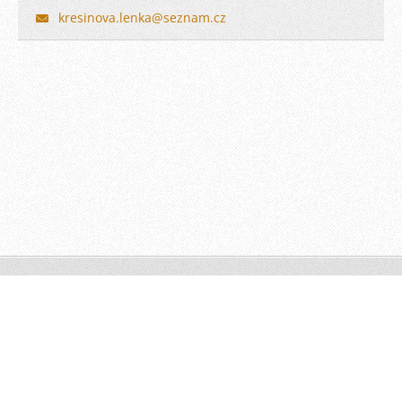
kresinova.lenka@seznam.cz
© 2010 Všechna práva vyhrazena.
Vytvořeno službou
Webnode