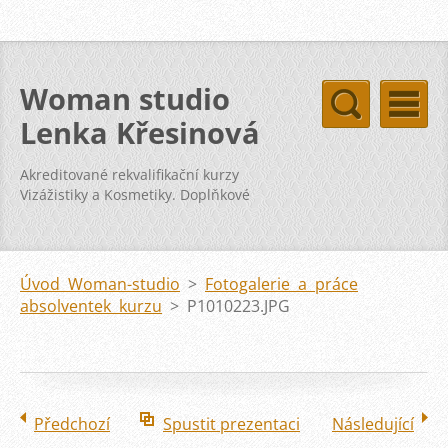
Woman studio
Lenka Křesinová
Akreditované rekvalifikační kurzy
Vizážistiky a Kosmetiky. Doplňkové
kurzy svatba vizáž kosmetika pleť
Úvod Woman-studio
>
Fotogalerie a práce
absolventek kurzu
>
P1010223.JPG
Předchozí
Spustit prezentaci
Následující