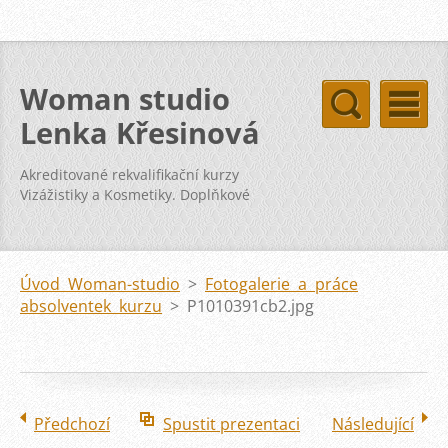
Woman studio
Lenka Křesinová
Akreditované rekvalifikační kurzy
Vizážistiky a Kosmetiky. Doplňkové
kurzy svatba vizáž kosmetika pleť
Úvod Woman-studio
>
Fotogalerie a práce
absolventek kurzu
>
P1010391cb2.jpg
Předchozí
Spustit prezentaci
Následující