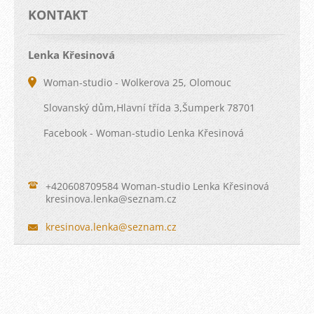
KONTAKT
Lenka Křesinová
Woman-studio - Wolkerova 25, Olomouc
Slovanský dům,Hlavní třída 3,Šumperk 78701
Facebook - Woman-studio Lenka Křesinová
+420608709584 Woman-studio Lenka Křesinová
kresinov
a.lenka@
seznam.c
z
kresinova.lenka@seznam.cz