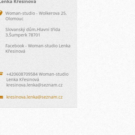
Lenka Křesinová
Woman-studio - Wolkerova 25,
Olomouc
Slovanský dům,Hlavní třída
3,Šumperk 78701
Facebook - Woman-studio Lenka
Křesinová
+420608709584 Woman-studio
Lenka Křesinová
kresinov
a.lenka@
seznam.c
z
kresinova.lenka@seznam.cz