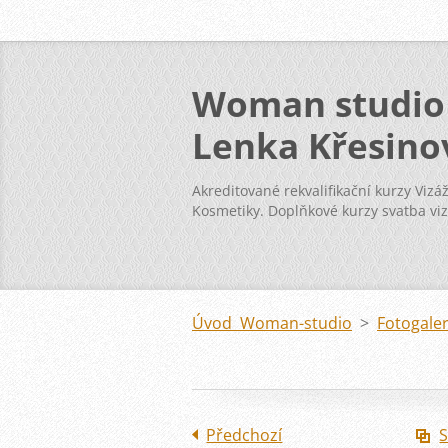
Woman studio
Lenka Křesino
Akreditované rekvalifikační kurzy Vizáž
Kosmetiky. Doplňkové kurzy svatba vi
kosmetika pleť
Úvod Woman-studio
>
Fotogale
Předchozí
S