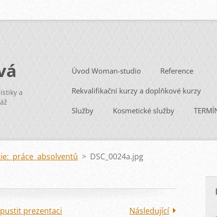
vá
Úvod Woman-studio
Reference
Rekvalifikační kurzy a doplňkové kurzy
istiky a
záž
Služby
Kosmetické služby
TERMÍ
rie: práce absolventů
>
DSC_0024a.jpg
pustit prezentaci
Následující