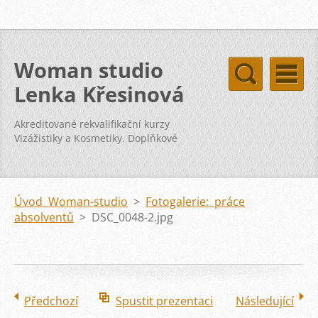
Woman studio
Lenka Křesinová
Akreditované rekvalifikační kurzy
Vizážistiky a Kosmetiky. Doplňkové
kurzy svatba vizáž kosmetika pleť
Úvod Woman-studio
>
Fotogalerie: práce
absolventů
>
DSC_0048-2.jpg
Předchozí
Spustit prezentaci
Následující