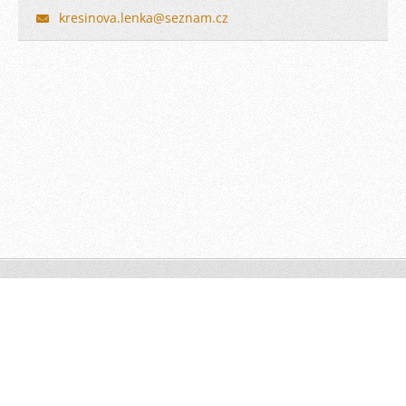
kresinova.lenka@seznam.cz
© 2010 Všechna práva vyhrazena.
Vytvořeno službou
Webnode