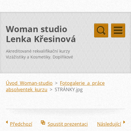
Woman studio
Lenka Křesinová
Akreditované rekvalifikační kurzy
Vizážistiky a Kosmetiky. Doplňkové
kurzy svatba vizáž kosmetika pleť
Úvod Woman-studio
>
Fotogalerie a práce
absolventek kurzu
>
STRÁNKY.jpg
Předchozí
Spustit prezentaci
Následující