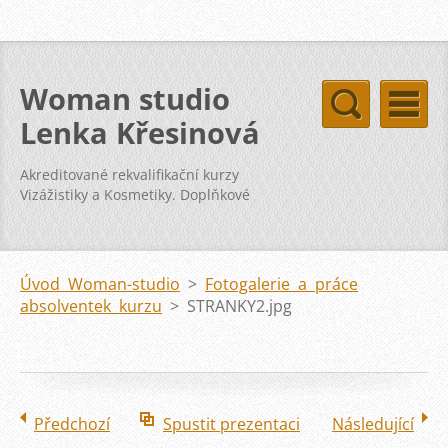
Woman studio
Lenka Křesinová
Akreditované rekvalifikační kurzy
Vizážistiky a Kosmetiky. Doplňkové
kurzy svatba vizáž kosmetika pleť
Úvod Woman-studio
>
Fotogalerie a práce
absolventek kurzu
>
STRANKY2.jpg
Předchozí
Spustit prezentaci
Následující