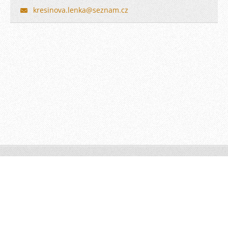
kresinova.lenka@seznam.cz
© 2010 Všechna práva vyhrazena.
Vytvořeno službou
Webnode