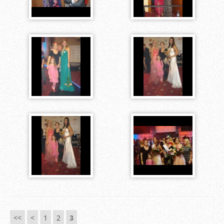
<<
<
1
2
3